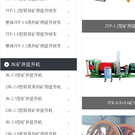
JTP-1.2型双筒矿用提升绞车
整体JTP-1.0系列矿用提升绞车
JTP-1.2型矿
JTP-1.6型双筒矿用提升绞车
整体JTP-1.2系列矿用提升绞车
JK矿井提升机
JK-2.0型矿井提升机
2JK-2.0型双筒系列矿用提升机
JK-2.5型矿井提升机
JTK-0.8×0.
2JK-2.5型双筒矿井提升机
JK-3.0型矿井提升机
2JK-3.0双筒系列矿用提升机