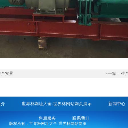
生产实景
下一篇：
生
简介
世界杯网址大全-世界杯网站网页展示
新闻中心
售后服务
联系我们
版权所有：世界杯网址大全-世界杯网站网页