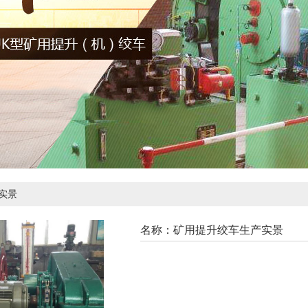
实景
名称：矿用提升绞车生产实景