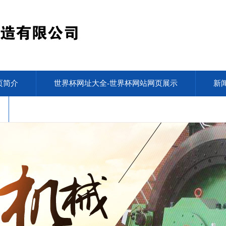
页简介
世界杯网址大全-世界杯网站网页展示
新