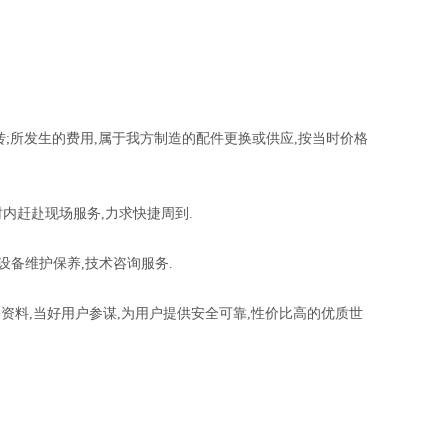
所发生的费用,属于我方制造的配件更换或供应,按当时价格
内赶赴现场服务,力求快捷周到.
备维护保养,技术咨询服务.
资料,当好用户参谋,为用户提供安全可靠,性价比高的优质世