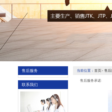
售后服务
当前位置：
首页
>
售后
售后服务承诺:
联系我们