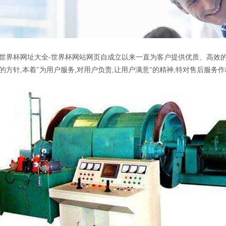
杯网址大全-世界杯网站网页自成立以来一直为客户提供优质、高效的服
"的方针,本着"为用户服务,对用户负责,让用户满意"的精神,特对售后服务作