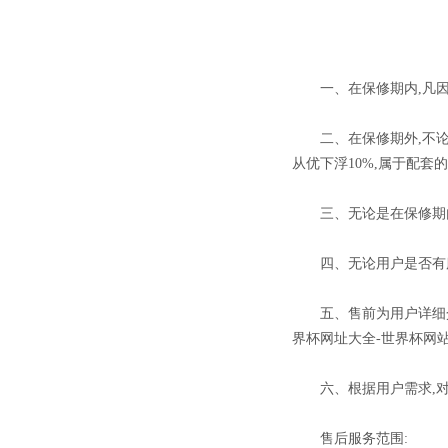
一、在保修期内,凡因我
二、在保修期外,不论何
从优下浮10%,属于配套
三、无论是在保修期内还
四、无论用户是否有服务
五、售前为用户详细介绍
界杯网址大全-世界杯网站
六、根据用户需求,对
售后服务范围: