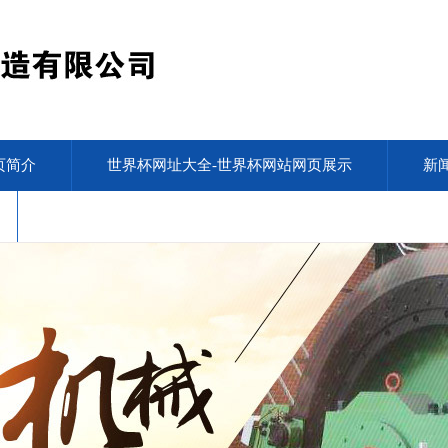
页简介
世界杯网址大全-世界杯网站网页展示
新