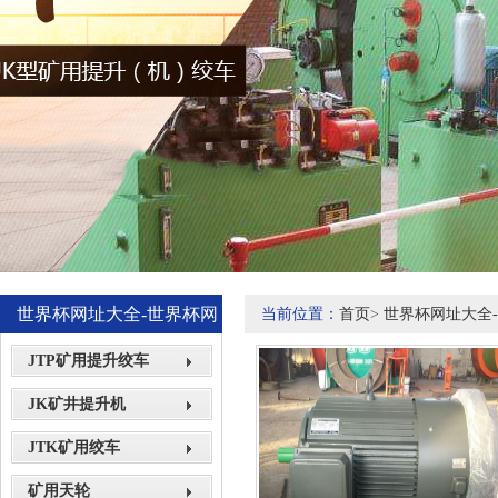
世界杯网址大全-世界杯网
当前位置：
首页
>
世界杯网址大全
站网页展示
JTP矿用提升绞车
JK矿井提升机
JTK矿用绞车
矿用天轮