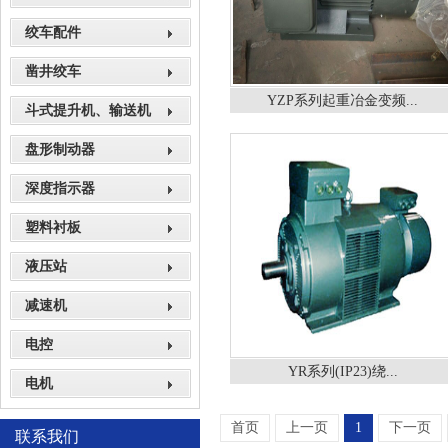
绞车配件
凿井绞车
YZP系列起重冶金变频...
斗式提升机、输送机
盘形制动器
深度指示器
塑料衬板
液压站
减速机
电控
YR系列(IP23)绕...
电机
首页
上一页
1
下一页
联系我们