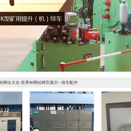
杯网址大全-世界杯网站网页展示
>
绞车配件