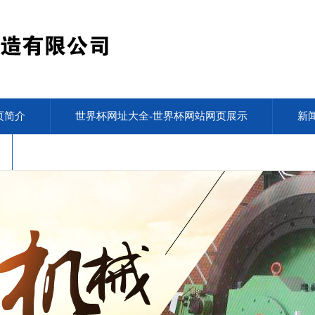
页简介
世界杯网址大全-世界杯网站网页展示
新