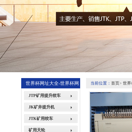
世界杯网址大全-世界杯网
当前位置：
首页
>
世界
站网页展示
JTP矿用提升绞车
JK矿井提升机
JTK矿用绞车
矿用天轮