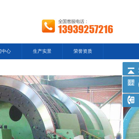
闻中心
生产实景
荣誉资质