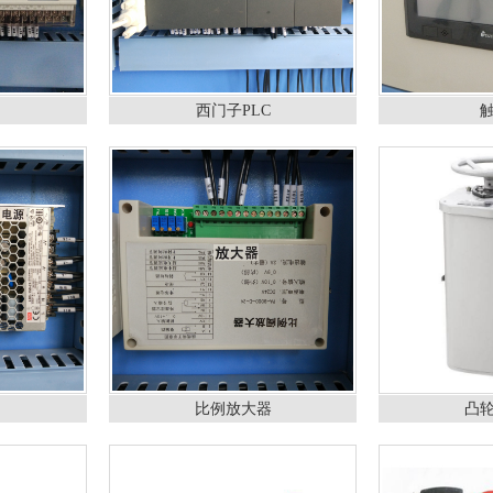
西门子PLC
比例放大器
凸