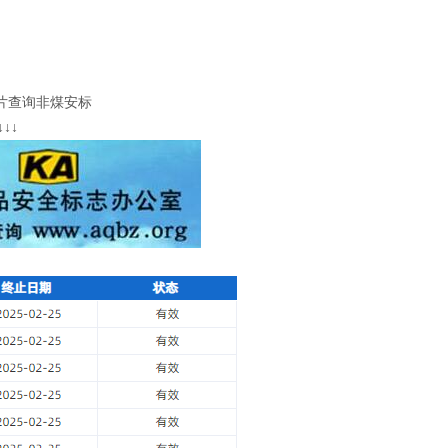
煤安标
↓