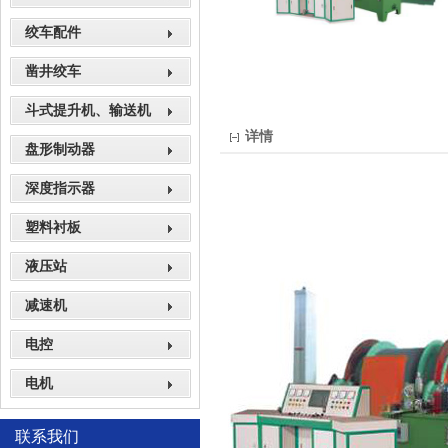
绞车配件
凿井绞车
斗式提升机、输送机
详情
盘形制动器
深度指示器
塑料衬板
液压站
减速机
电控
电机
联系我们