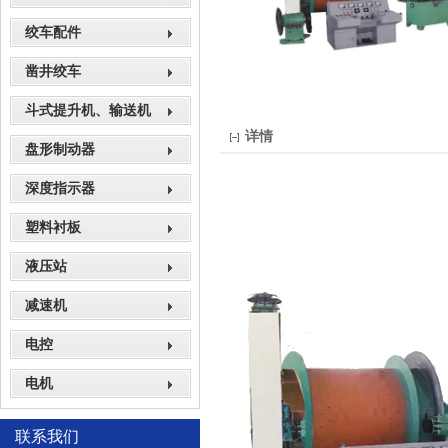
绞车配件
凿井绞车
斗式提升机、输送机
详情
盘形制动器
深度指示器
塑料衬板
液压站
减速机
电控
电机
联系我们