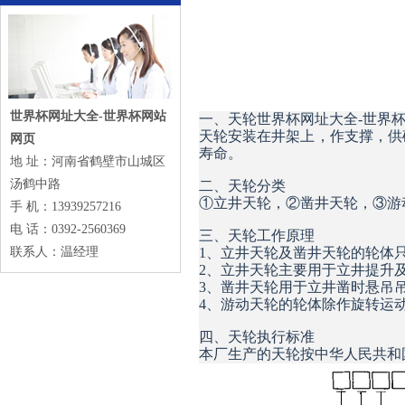
世界杯网址大全-世界杯网站
一、天轮世界杯网址大全-世界
天轮安装在井架上，作支撑，供
网页
寿命。
地 址：河南省鹤壁市山城区
汤鹤中路
二、天轮分类
①立井天轮，②凿井天轮，③游
手 机：13939257216
电 话：0392-2560369
三、天轮工作原理
联系人：温经理
1、立井天轮及凿井天轮的轮体
2、立井天轮主要用于立井提升
3、凿井天轮用于立井凿时悬吊
4、游动天轮的轮体除作旋转运
四、天轮执行标准
本厂生产的天轮按中华人民共和国煤