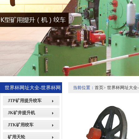
世界杯网址大全-世界杯网
当前位置：
首页
>
世界杯网址大全
站网页展示
JTP矿用提升绞车
JK矿井提升机
JTK矿用绞车
矿用天轮