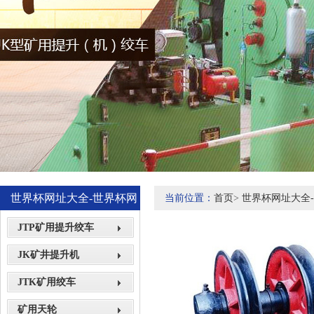
世界杯网址大全-世界杯网
当前位置：
首页
>
世界杯网址大全
站网页展示
JTP矿用提升绞车
JK矿井提升机
JTK矿用绞车
矿用天轮