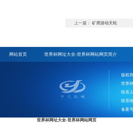
上一篇：
矿用游动天轮
网站首页
世界杯网址大全-世界杯网站网页简介
版权
世界
联系
联系电话
备案号
世界杯网址大全-世界杯网站网页