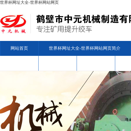
世界杯网址大全-世界杯网站网页
网站首页
世界杯网址大全-世界杯网站网页简介
安标查询
售后服务
联系我们