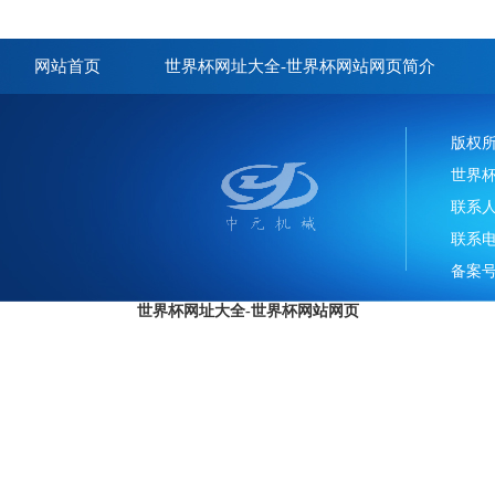
网站首页
世界杯网址大全-世界杯网站网页简介
版权
世界
联系
联系电话
备案号
世界杯网址大全-世界杯网站网页