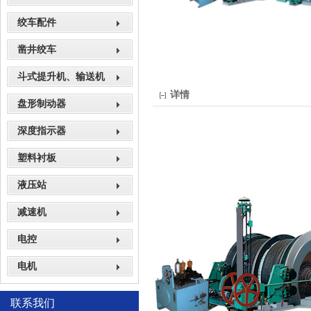
绞车配件
凿井绞车
斗式提升机、输送机
详情
盘形制动器
深度指示器
塑料衬板
液压站
减速机
电控
电机
联系我们