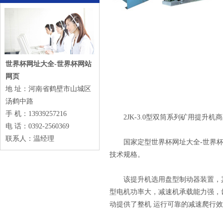
世界杯网址大全-世界杯网站
网页
地 址：河南省鹤壁市山城区
汤鹤中路
手 机：13939257216
2JK-3.0型双筒系列矿用提升机
电 话：0392-2560369
联系人：温经理
国家定型世界杯网址大全-世界杯网站
技术规格。
该提升机选用盘型制动器装置，其
型电机功率大，减速机承载能力强，
动提供了整机 运行可靠的减速爬行