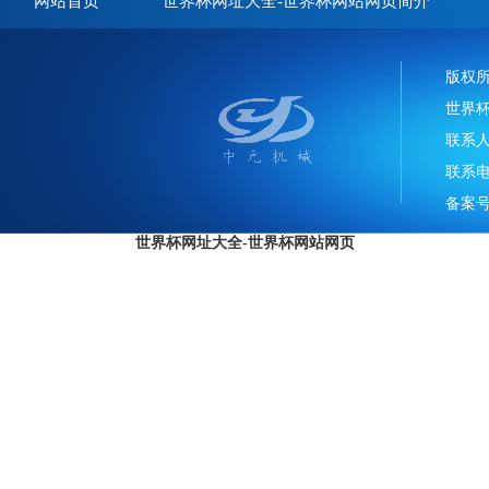
网站首页
世界杯网址大全-世界杯网站网页简介
版权
世界
联系
联系电话
备案号
世界杯网址大全-世界杯网站网页