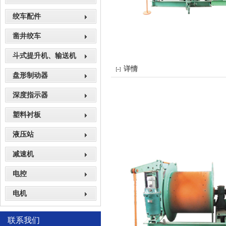
绞车配件
凿井绞车
斗式提升机、输送机
详情
盘形制动器
深度指示器
塑料衬板
液压站
减速机
电控
电机
联系我们