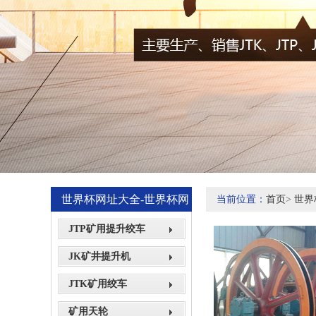
世界杯网址大全-世界杯网
当前位置：
首页
>
世界
站网页展示
JTP矿用提升绞车
JK矿井提升机
JTK矿用绞车
矿用天轮