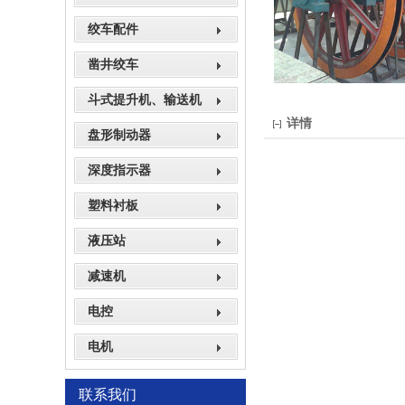
绞车配件
凿井绞车
斗式提升机、输送机
详情
盘形制动器
深度指示器
塑料衬板
液压站
减速机
电控
电机
联系我们