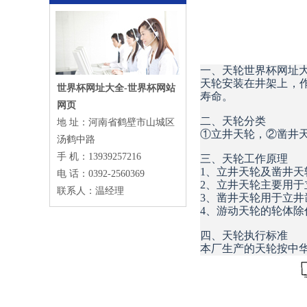
一、天轮世界杯网址
天轮安装在井架上，
世界杯网址大全-世界杯网站
寿命。
网页
二、天轮分类
地 址：河南省鹤壁市山城区
①立井天轮，②凿井
汤鹤中路
手 机：13939257216
三、天轮工作原理
1、立井天轮及凿井
电 话：0392-2560369
2、立井天轮主要用
联系人：温经理
3、凿井天轮用于立井
4、游动天轮的轮体
四、天轮执行标准
本厂生产的天轮按中华人