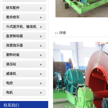
绞车配件
凿井绞车
斗式提升机、输送机
详情
盘形制动器
深度指示器
塑料衬板
液压站
减速机
电控
电机
联系我们