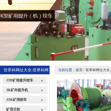
世界杯网址大全-世界杯网
当前位置：
首页
>
世界杯网址大全
站网页展示
JTP矿用提升绞车
JK矿井提升机
JTK矿用绞车
矿用天轮